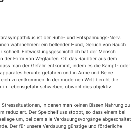
 Parasympathikus ist der Ruhe- und Entspannungs-Nerv.
rganen wahrnehmen: ein bellender Hund, Geruch von Rauch
r schnell. Entwicklungsgeschichtlich hat der Mensch
n in der Form von Weglaufen. Ob das Raubtier aus dem
r, dass man der Gefahr entkommt, indem es die Kampf- oder
gsapparates heruntergefahren und in Arme und Beine
reich zu entkommen. In der modernen Welt beruht die
wir in Lebensgefahr schweben, obwohl dies objektiv
e Stresssituationen, in denen man keinen Bissen Nahrung zu
m reduziert. Der Speichelfluss stoppt, so dass einem bei
hsellage um, bei dem alle Verdauungsvorgänge abgeschaltet
e. Der für unsere Verdauung günstige und förderliche