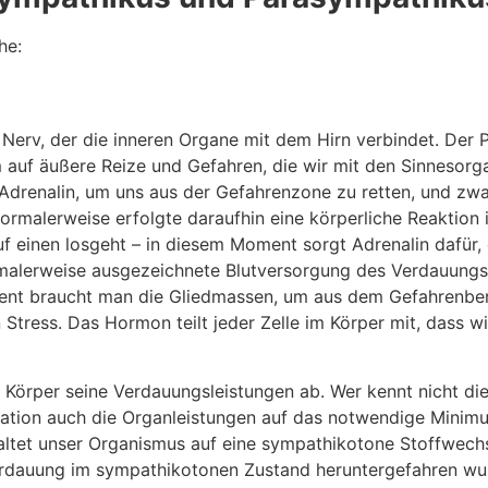
he:
Nerv, der die inneren Organe mit dem Hirn verbindet. Der
em auf äußere Reize und Gefahren, die wir mit den Sinneso
Adrenalin, um uns aus der Gefahrenzone zu retten, und zwa
normalerweise erfolgte daraufhin eine körperliche Reaktio
uf einen losgeht – in diesem Moment sorgt Adrenalin dafü
 normalerweise ausgezeichnete Blutversorgung des Verdauun
ment braucht man die Gliedmassen, um aus dem Gefahrenbe
 Stress. Das Hormon teilt jeder Zelle im Körper mit, dass 
 Körper seine Verdauungsleistungen ab. Wer kennt nicht di
uation auch die Organleistungen auf das notwendige Minimu
chaltet unser Organismus auf eine sympathikotone Stoffwec
rdauung im sympathikotonen Zustand heruntergefahren wurd