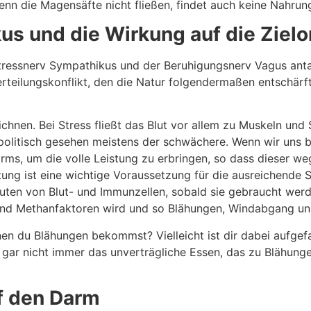
enn die Magensäfte nicht fließen, findet auch keine Nahrun
s und die Wirkung auf die Ziel
ressnerv Sympathikus und der Beruhigungsnerv Vagus antag
teilungskonflikt, den die Natur folgendermaßen entschärft h
hnen. Bei Stress fließt das Blut vor allem zu Muskeln und
politisch gesehen meistens der schwächere. Wenn wir uns be
ms, um die volle Leistung zu erbringen, so dass dieser weg
tung ist eine wichtige Voraussetzung für die ausreichend
ten von Blut- und Immunzellen, sobald sie gebraucht werde
und Methanfaktoren wird und so Blähungen, Windabgang un
en du Blähungen bekommst? Vielleicht ist dir dabei aufgefal
 gar nicht immer das unverträgliche Essen, das zu Blähunge
f den Darm