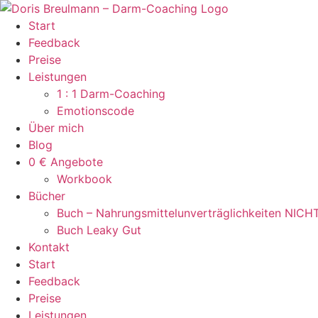
Zum
Inhalt
Start
springen
Feedback
Preise
Leistungen
1 : 1 Darm-Coaching
Emotionscode
Über mich
Blog
0 € Angebote
Workbook
Bücher
Buch – Nahrungsmittelunverträglichkeiten NICH
Buch Leaky Gut
Kontakt
Start
Feedback
Preise
Leistungen