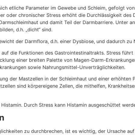
 sich etliche Parameter im Gewebe und Schleim, gefolgt v
er oder chronischer Stress erhöht die Durchlässigkeit des 
Darmschleimhaut und damit Teil der Darmbarriere. Unter a
lden, d.h. „dicht“ sind.
wicht der Darmflora, d.h. einer Dysbiose, und dadurch zu 
n auf die Funktionen des Gastrointestinaltrakts. Stress fü
wicklung einer breiten Palette von Magen-Darm-Erkrankunge
rankungen sowie Nahrungsmittel-Unverträglichkeiten.
rung der Mastzellen in der Schleimhaut und einer erhöhten 
len sind körpereigene Zellen, die mithelfen, Krankheitser
st Histamin. Durch Stress kann Histamin ausgeschüttet werd
n
ichkeiten zu durchbrechen, ist es wichtig, der Ursache auf