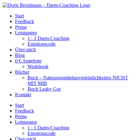
Zum
Inhalt
Start
springen
Feedback
Preise
Leistungen
1 : 1 Darm-Coaching
Emotionscode
Über mich
Blog
0 € Angebote
Workbook
Bücher
Buch – Nahrungsmittelunverträglichkeiten NICHT
MIT MIR
Buch Leaky Gut
Kontakt
Start
Feedback
Preise
Leistungen
1 : 1 Darm-Coaching
Emotionscode
Über mich