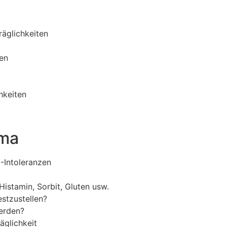
äglichkeiten
ten
hkeiten
ema
-Intoleranzen
istamin, Sorbit, Gluten usw.
estzustellen?
erden?
äglichkeit