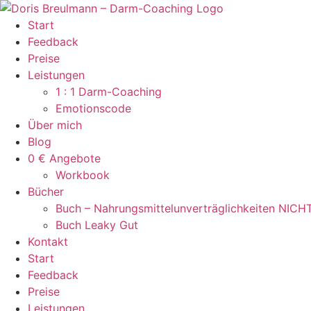
Zum
Inhalt
Start
springen
Feedback
Preise
Leistungen
1 : 1 Darm-Coaching
Emotionscode
Über mich
Blog
0 € Angebote
Workbook
Bücher
Buch – Nahrungsmittelunverträglichkeiten NICH
Buch Leaky Gut
Kontakt
Start
Feedback
Preise
Leistungen