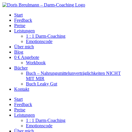
Zum
Inhalt
Start
springen
Feedback
Preise
Leistungen
1 : 1 Darm-Coaching
Emotionscode
Über mich
Blog
0 € Angebote
Workbook
Bücher
Buch – Nahrungsmittelunverträglichkeiten NICHT
MIT MIR
Buch Leaky Gut
Kontakt
Start
Feedback
Preise
Leistungen
1 : 1 Darm-Coaching
Emotionscode
Über mich