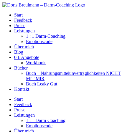
Zum
Inhalt
Start
springen
Feedback
Preise
Leistungen
1 : 1 Darm-Coaching
Emotionscode
Über mich
Blog
0 € Angebote
Workbook
Bücher
Buch – Nahrungsmittelunverträglichkeiten NICHT
MIT MIR
Buch Leaky Gut
Kontakt
Start
Feedback
Preise
Leistungen
1 : 1 Darm-Coaching
Emotionscode
Über mich