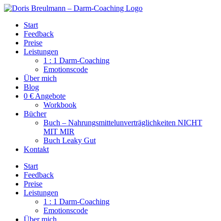
Zum
Inhalt
Start
springen
Feedback
Preise
Leistungen
1 : 1 Darm-Coaching
Emotionscode
Über mich
Blog
0 € Angebote
Workbook
Bücher
Buch – Nahrungsmittelunverträglichkeiten NICHT
MIT MIR
Buch Leaky Gut
Kontakt
Start
Feedback
Preise
Leistungen
1 : 1 Darm-Coaching
Emotionscode
Über mich